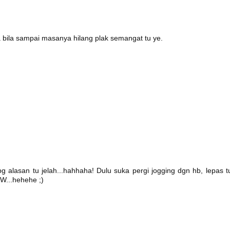
 bila sampai masanya hilang plak semangat tu ye.
bg alasan tu jelah...hahhaha! Dulu suka pergi jogging dgn hb, lepas t
&W...hehehe ;)