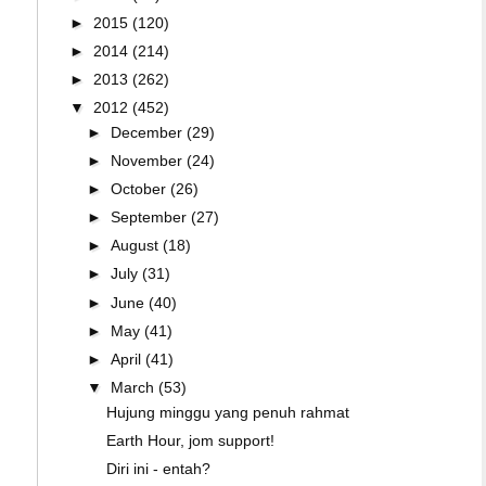
►
2015
(120)
►
2014
(214)
►
2013
(262)
▼
2012
(452)
►
December
(29)
►
November
(24)
►
October
(26)
►
September
(27)
►
August
(18)
►
July
(31)
►
June
(40)
►
May
(41)
►
April
(41)
▼
March
(53)
Hujung minggu yang penuh rahmat
Earth Hour, jom support!
Diri ini - entah?