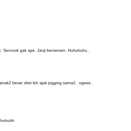
n ok. Seronok gak ape. Janji bersenam. Huhuhuhu...
 anak2 besar sket leh ajak jogging sama2.. ngeee..
s huhuhh