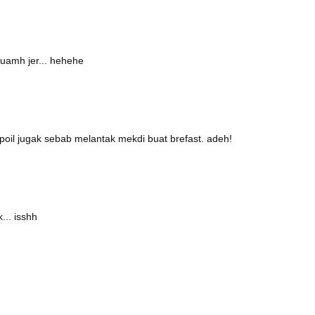
ruamh jer... hehehe
spoil jugak sebab melantak mekdi buat brefast. adeh!
.. isshh