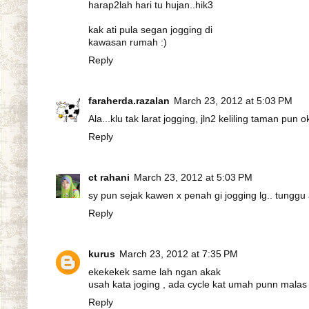
harap2lah hari tu hujan..hik3
kak ati pula segan jogging di
kawasan rumah :)
Reply
faraherda.razalan
March 23, 2012 at 5:03 PM
Ala...klu tak larat jogging, jln2 keliling taman pu
Reply
ct rahani
March 23, 2012 at 5:03 PM
sy pun sejak kawen x penah gi jogging lg.. tunggu
Reply
kurus
March 23, 2012 at 7:35 PM
ekekekek same lah ngan akak
usah kata joging , ada cycle kat umah punn mala
Reply