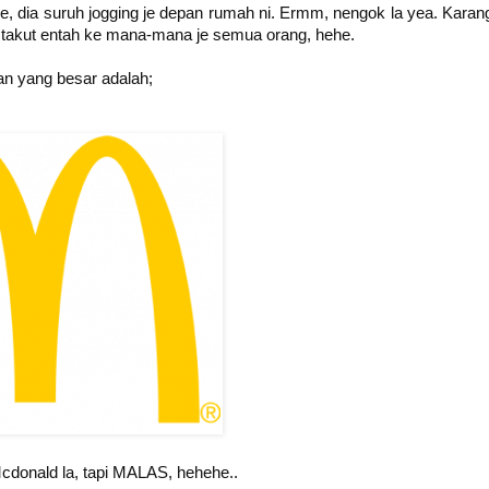
je, dia suruh jogging je depan rumah ni. Ermm, nengok la yea. Karan
nti takut entah ke mana-mana je semua orang, hehe.
an yang besar adalah;
donald la, tapi MALAS, hehehe..